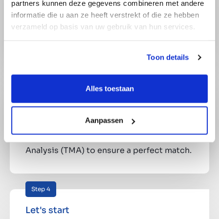
partners kunnen deze gegevens combineren met andere
Let's chat, be it over a phone call or in
informatie die u aan ze heeft verstrekt of die ze hebben
person.
verzameld op basis van uw gebruik van hun services.
Toon details
Step 3
Let's dive deep
Alles toestaan
In search of top talent, we evaluate your
skills and qualities through a
Aanpassen
presentation and Talent Motivation
Analysis (TMA) to ensure a perfect match.
Step 4
Let's start